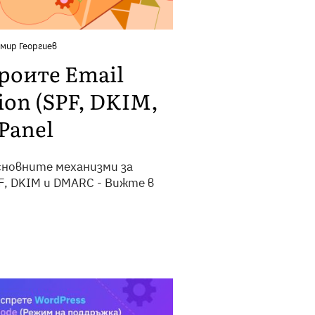
мир Георгиев
троите Email
ion (SPF, DKIM,
Panel
сновните механизми за
, DKIM и DMARC - Вижте в