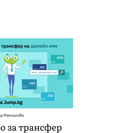
ца Маноилова
о за трансфер