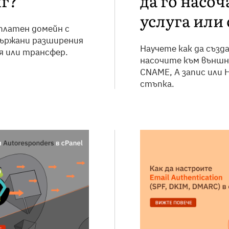
нг?
да го насо
услуга или 
платен домейн с
държани разширения
Научете как да създ
я или трансфер.
насочите към външна
CNAME, A запис или H
стъпка.