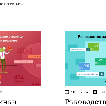
а по стъпка.
ев
18.11.2024
Ели
сички
Ръководств