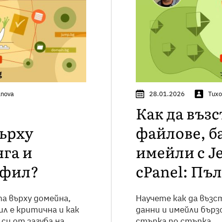
anova
28.01.2026
Тихо
Как да въз
върху
файлове, б
га и
имейли с J
офил?
cPanel: Пъ
а върху домейна,
Научете как да възс
л е критична и как
данни и имейли бързо
си от загуба на
стъпка по стъпка.