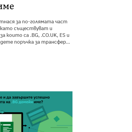
име
тнася за по-голямата част
 като съществуват и
за които са .BG, .CO.UK, ES и
дадете поръчка за трансфер
исква различни стъпки от
е се свържем с Вас. Условия
йн име: Едно от условията,
ран ...