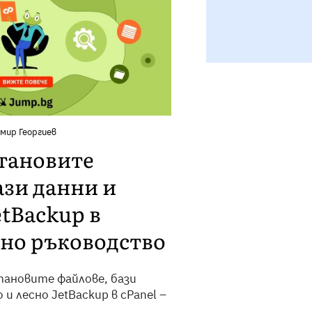
мир Георгиев
становите
ази данни и
etBackup в
лно ръководство
тановите файлове, бази
 и лесно JetBackup в cPanel –