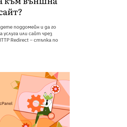
ча към външна
сайт?
адете поддомейн и да го
 услуга или сайт чрез
TTP Redirect – стъпка по