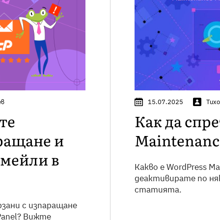
ев
15.07.2025
Тихо
те
Как да спр
ращане и
Maintenanc
имейли в
Какво е WordPress Ma
деактивирате по няк
статията.
рзани с изпаращане
Panel? Вижте