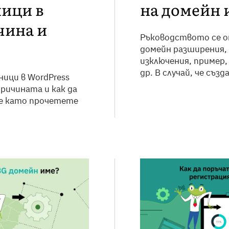
ици в
на домейн 
чина и
Ръководството се о
домейн разширения,
изключения, пример, 
др. В случай, че съз
ици в WordPress
на домейн, който из
причината и как да
стандартните, ние щ
е като прочетете
за трансфер на доме
за да бъде трансфери