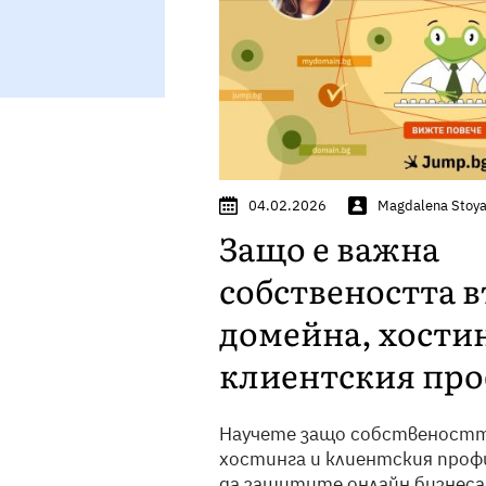
04.02.2026
Magdalena Stoy
Защо е важна
собствеността 
домейна, хостин
клиентския пр
Научете защо собственостт
хостинга и клиентския профи
да защитите онлайн бизнеса 