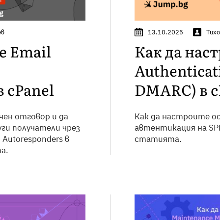
ев
13.10.2025
Тихо
е Email
Как да нас
Authenticat
в cPanel
DMARC) в c
ен отговор и да
Как да настроите о
ги получатели чрез
автентикация на SPF
Autoresponders в
статията.
а.