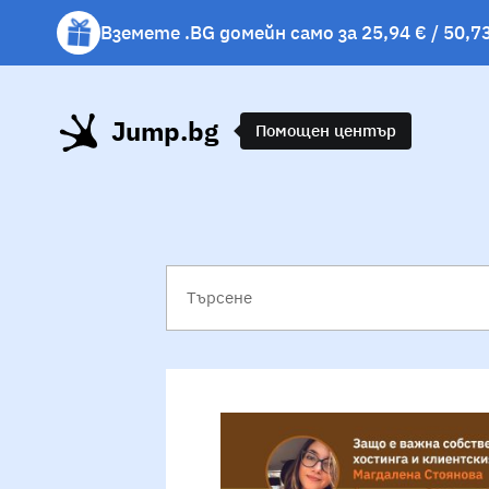
Вземете .BG домейн само за 25,94 € / 50,73
Вземете подарък чаша с избрани хостинг 
Jump.bg
Помощен център