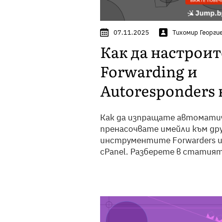
07.11.2025
Тихомир Георги
Как да настроит
Forwarding и
Autoresponders 
Как да изпращате автоматич
пренасочвате имейли към дру
инструментите Forwarders и 
cPanel. Разберете в статият