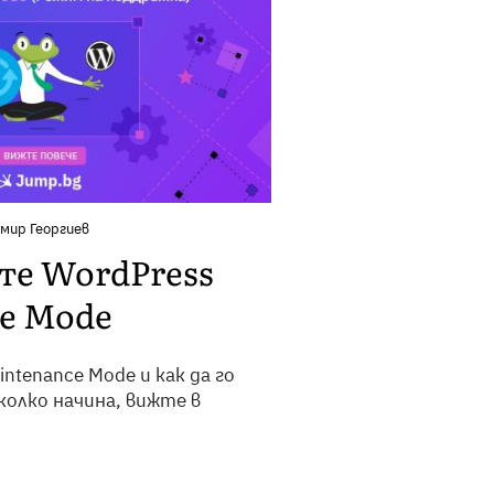
мир Георгиев
ете WordPress
e Mode
intenance Mode и как да го
олко начина, вижте в