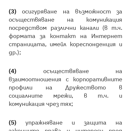
(3)
осигуряване на възможност за
осъществяване на комуникация
посредством различни канали (в т.ч.
формата за контакт на Интернет
страницата, имейл кореспонденция и
др.);
(4)
осъществяване на
взаимоотношения с корпоративните
профили на Дружеството в
социалните мрежи, в т.ч. и
комуникация чрез тях;
(5)
упражняване и защита на
законните права и интереси пред