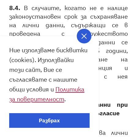
8.4.
В случаите, когато не е налице
законоустановен срок за съхраняване
на лични данни, съдържащи се в
проведена с Дружеството
кореспонденция, личните данни се
Ние използваме бисквитки
съхраняват за срок до 5 години,
считано от приключване на
(cookies). Използвайки
съответната кореспонденция и
този сайт, Вие се
респективно свързаните с нея
съгласявате с нашите
отношения.
общи условия и
Политика
за поверителност
.
Съхраняване на лични данни при
обработване въз основа на съгласие
Разбрах
8.5.
Дружеството обработва лични