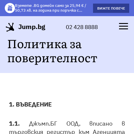
Вземете .BG домейн само за 25,94 € /
Вземете подарък чаша с избрани
ВИЖТЕ ПОВЕЧЕ
ВИЖΤΕ ПОВЕЧЕ
50,73 лв. на година при поръчка с
хостинг планове!
хостинг.
Jump.bg
02 428 8888
Политика за
поверителност
1. ВЪВЕДЕНИЕ
1.1.
Джъмп.БГ ООД, вписано в
търговския регистър към Агенцията