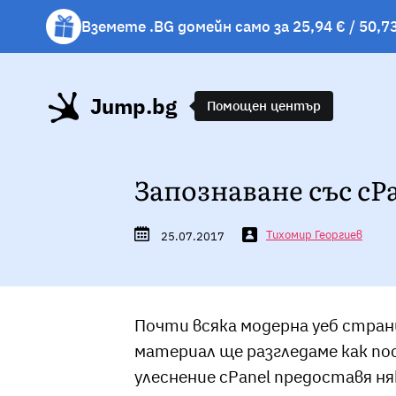
Вземете .BG домейн само за 25,94 € / 50,73
Вземете подарък чаша с избрани хостинг 
Jump.bg
Помощен център
Запознаване със cPa
Тихомир Георгиев
25.07.2017
Почти всяка модерна уеб страни
материал ще разгледаме как пос
улеснение cPanel предоставя ня