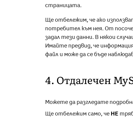
страницата.
Ще отбележим, че ако използва
потребител към нея. От посоч
задал тези данни. В някои случ
Имайте предвид, че информация
файл и може да се бъде наблюда
4. Отдалечен My
Можете да разгледате подробн
Ще отбележим само, че
НЕ
тряб