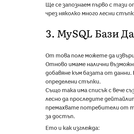
Ще се запознаем първо с тази о
чрез няколко много лесни стъпк
3. MySQL Бази Д
От това поле можете да извърш
Отново имаме налични възможн
добавяне към базата от данни. 
определени стъпки.
Също така има списък с вече с
лесно да проследите дейтайлит
премахвате потребители от тя
за достъп.
Ето и как изглежда: