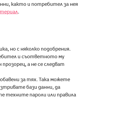
анни, както и потребител за нея
атериал
.
а, но с няколко подобрения.
ребител и съответното му
 прозорец, а не се следват
обавени за тях. Така можете
зтривате бази данни, да
е техните пароли или правила