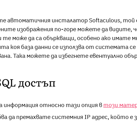
те автоматичния инсталатор Softaculous, той с
ените изображения по-горе можете да видите, 
аи те може да са объркващи, особено ако имате м
та коя база данни се използва от системата се 
вана. Така можете да избегнете евентуално обър
SQL достъп
а информация относно тази опция в
този мате
ва да премахвате системния IP адрес, който е з