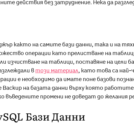
ните действия без затруднение. Нека да разгл
ниджър както на самите бази данни, така и на т
ожество операции като прелистване на таблици
и изчистване на таблици, поставяне на цели баз
азглеждали в
този материал
, като това са най
ации е необходимо да имате поне базови познан
 Backup на базата данни върху която работите. 
ако въведените промени не доведат до желания 
MySQL Бази Данни