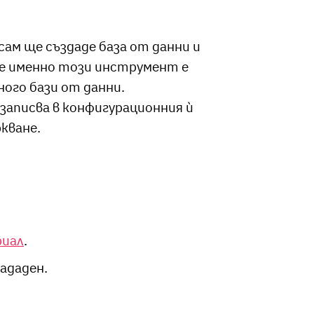
ам ще създаде база от данни и
че именно този инструмент е
ного бази от данни.
записва в конфигурационния ѝ
кване.
риал
.
ададен.