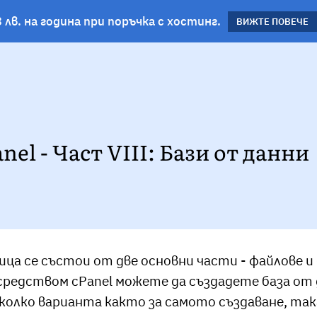
 лв. на година при поръчка с хостинг.
планове!
ВИЖΤΕ ПОВЕЧЕ
ВИЖТЕ ПОВЕЧЕ
nel - Част VIII: Бази от данни
ца се състои от две основни части - файлове и 
редством cPanel можете да създадете база от да
колко варианта както за самото създаване, така 