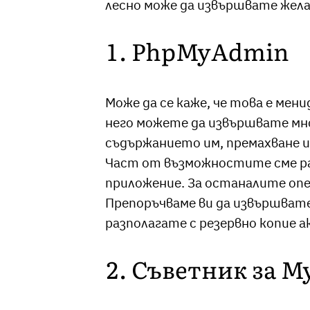
лесно може да извършвате жела
1. PhpMyAdmin
Може да се каже, че това е ме
него можете да извършвате мн
съдържанието им, премахване ил
Част от възможностите сме р
приложение. За останалите опер
Препоръчваме ви да извършвате
разполагате с резервно копие 
2. Съветник за 