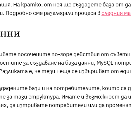
пция. На кратко, от нея ще създадете база от д
и. Подробно сме разгледали процеса в
следния м
анни
вате посочените по-горе действия от съветник
остите за създаване на база данни, MySQL пот
Разликата е, че тези неща се извършват от един
ъздадените бази и на потребителите, които са д
е за тази структура. Имате и възможност да и
х, да изтривате потребители или да променят