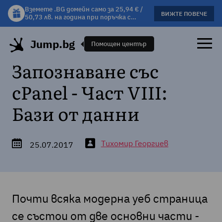
Вземете .BG домейн само за 25,94 € /
Вземете подарък чаша с избрани
ВИЖТЕ ПОВЕЧЕ
ВИЖΤΕ ПОВЕЧЕ
50,73 лв. на година при поръчка с
хостинг планове!
хостинг.
Jump.bg
Помощен център
Запознаване със
cPanel - Част VIII:
Бази от данни
Тихомир Георгиев
25.07.2017
Почти всяка модерна уеб страница
се състои от две основни части -