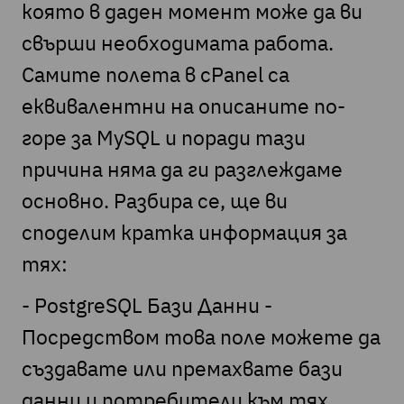
която в даден момент може да ви
свърши необходимата работа.
Самите полета в cPanel са
еквивалентни на описаните по-
горе за MySQL и поради тази
причина няма да ги разглеждаме
основно. Разбира се, ще ви
споделим кратка информация за
тях:
- PostgreSQL Бази Данни -
Посредством това поле можете да
създавате или премахвате бази
данни и потребители към тях