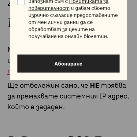
Запознат съм с
Политиката за
4. Отдалечен
поверителност
и давам своето
изрично съгласие предоставените
MySQL достъп
от мен лични данни да се
обработват за целите на
получаване на онлайн бюлетин.
Можете да разгледате подробна
информация относно тази опция в
Абониране
този материал
.
Ще отбележим само, че
НЕ
трябва
да премахвате системния IP адрес,
който е зададен.