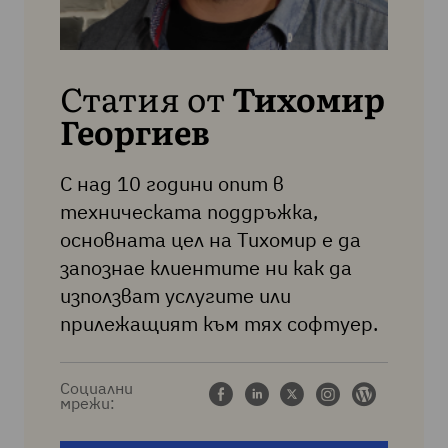
Статия от
Тихомир
Георгиев
С над 10 години опит в
техническата поддръжка,
основната цел на Тихомир е да
запознае клиентите ни как да
използват услугите или
прилежащият към тях софтуер.
Социални
мрежи: