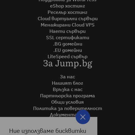
eShop хостинг
Реселър хостинг
Cloud виртуални сървъри
Менажирани Cloud VPS
Наети сървъри
SSL сертификати
.BG домейни
.EU домейни
LiteSpeed сървър
За Jump.bg
За нас
Нашият блог
Връзка с нас
Партньорска програма
Общи условия
Политика за поверителност
Документация
Помощ
Ние използваме бисквитки