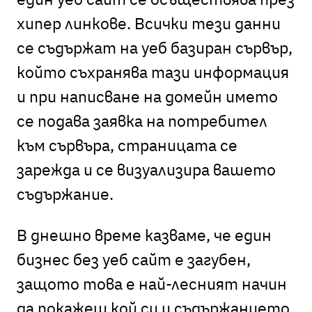
хипер линкове. Всички тези данни
се съдържат на уеб базиран сървър,
който съхранява тази информация
и при написване на домейн името
се подава заявка на потребител
към сървъра, страницата се
зарежда и се визуализира вашето
съдържание.
В днешно време казваме, че един
бизнес без уеб сайт е загубен,
защото това е най-лесният начин
да покажеш кой си и съдържанието,