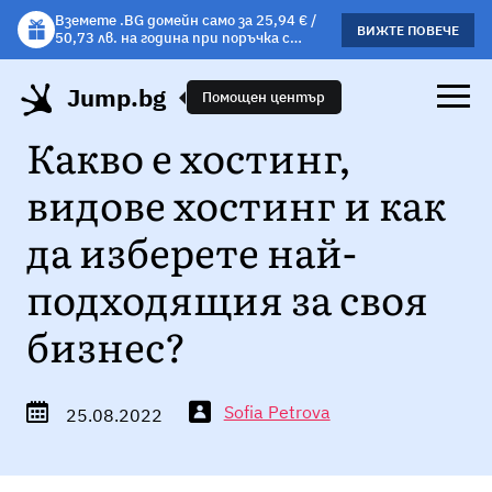
Вземете .BG домейн само за 25,94 € /
Вземете подарък чаша с избрани
ВИЖТЕ ПОВЕЧЕ
ВИЖΤΕ ПОВЕЧЕ
50,73 лв. на година при поръчка с
хостинг планове!
хостинг.
Jump.bg
Помощен център
Какво е хостинг,
видове хостинг и как
да изберете най-
подходящия за своя
бизнес?
Sofia Petrova
25.08.2022