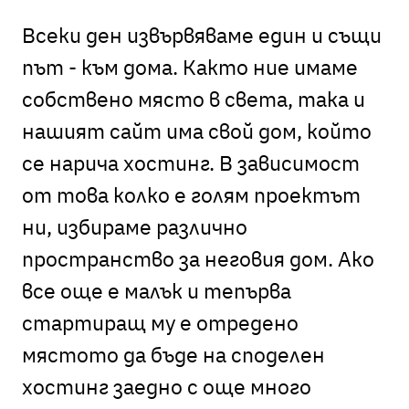
Всеки ден извървяваме един и същи
път - към дома. Както ние имаме
собствено място в света, така и
нашият сайт има свой дом, който
се нарича хостинг. В зависимост
от това колко е голям проектът
ни, избираме различно
пространство за неговия дом. Ако
все още е малък и тепърва
стартиращ му е отредено
мястото да бъде на споделен
хостинг заедно с още много