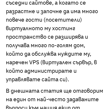
съседни сайтове, а когато се
разрастне и започне да има много
повече гости (посетители)
виртуалното му хостинг
пространство се разширява и
получава много по-голям дом,
който да обслужва нуждите му,
наречен VPS (виртуален сървър, в
който администрирате и
управлявате сайта си).
В днешната статия ще отговорим
на един от най-често задаваните
въпроси към нашия екип от