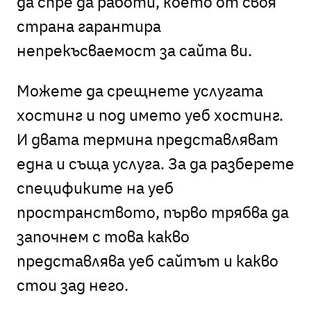
да спре да работи, което от своя
страна гарантира
непрекъсваемост за сайта ви.
Можете да срещнете услугата
хостинг и под името уеб хостинг.
И двата термина представляват
една и съща услуга. За да разберете
спецификите на уеб
пространството, първо трябва да
започнем с това какво
представлява уеб сайтът и какво
стои зад него.