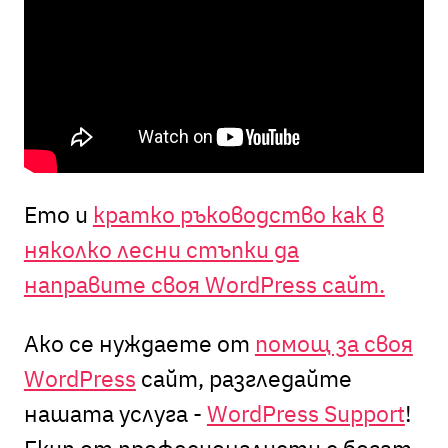
Ето и
кратко ръководство как в
няколко лесни стъпки да
направите своя WordPress сайт.
Ако се нуждаете от
помощ за своя
WordPress
сайт, разгледайте
нашата услуга -
WordPress Support
!