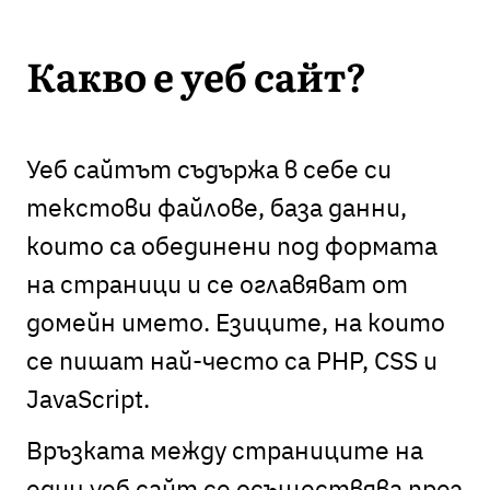
Какво е уеб сайт?
Уеб сайтът съдържа в себе си
текстови файлове, база данни,
които са обединени под формата
на страници и се оглавяват от
домейн името. Езиците, на които
се пишат най-често са PHP, CSS и
JavaScript.
Връзката между страниците на
един уеб сайт се осъществява през