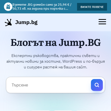
Вземете .BG домейн само за 25,94 € /
Вземете подарък чаша с избрани
ВИЖТЕ ПОВЕЧЕ
ВИЖΤΕ ПОВЕЧЕ
50,73 лв. на година при поръчка с
хостинг планове!
хостинг.
Jump.bg
Блогът на Jump.BG
Експертни ръководства, практични съвети и
актуални новини за хостинг, WordPress и по-бързия
и сигурен растеж на вашия сайт.