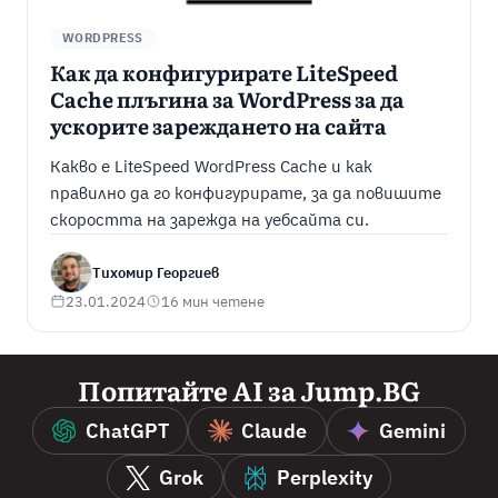
WORDPRESS
Как да конфигурирате LiteSpeed
Cache плъгина за WordPress за да
ускорите зареждането на сайта
Какво е LiteSpeed WordPress Cache и как
правилно да го конфигурирате, за да повишите
скоростта на зарежда на уебсайта си.
Тихомир Георгиев
23.01.2024
16 мин четене
Попитайте AI за Jump.BG
ChatGPT
Claude
Gemini
Grok
Perplexity