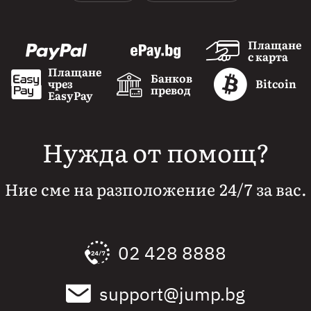
Плащане
с карта
Плащане
Банков
чрез
Bitcoin
превод
EasyPay
Нужда от помощ?
Ние сме на разположение 24/7 за вас.
02 428 8888
support@jump.bg