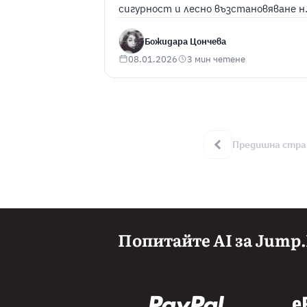
сигурност и лесно възстановяване н
данните на нашите клиенти. Вижт
повече в статията.
Божидара Цончева
08.01.2026
3 мин четене
Предишна стра
Попитайте AI за Jump