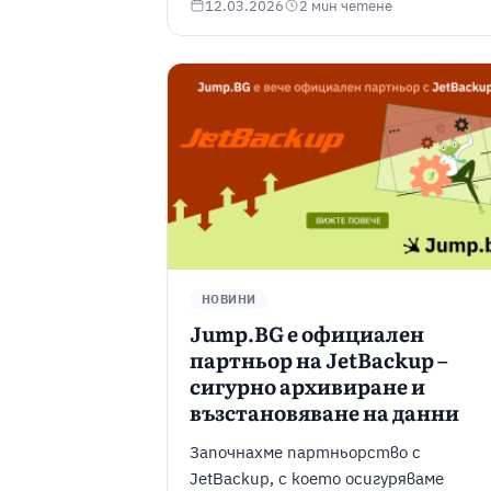
12.03.2026
2 мин четене
НОВИНИ
Jump.BG е официален
партньор на JetBackup –
сигурно архивиране и
възстановяване на данни
Започнахме партньорство с
JetBackup, с което осигуряваме