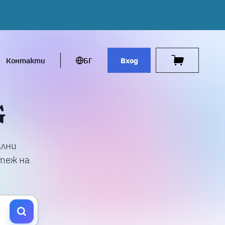
Контакти
БГ
Вход
G
ални
стеж на