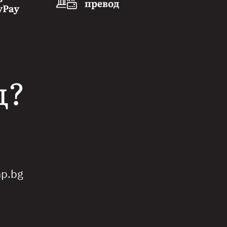
превод
yPay
щ?
p.bg