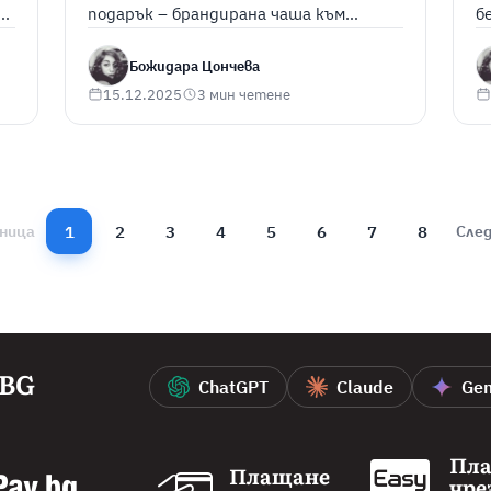
а
подарък – брандирана чаша към
б
е
премиум хостинг планове.
J
Божидара Цончева
15.12.2025
3 мин четене
1
2
3
4
5
6
7
8
ница
Сле
.BG
ChatGPT
Claude
Gem
Пл
Плащане
чре