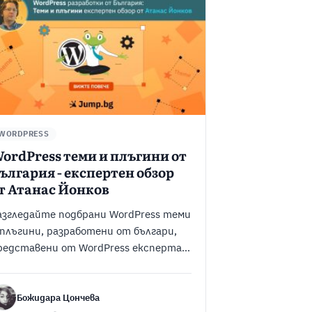
WORDPRESS
ordPress теми и плъгини от
ългария - експертен обзор
т Атанас Йонков
азгледайте подбрани WordPress теми
 плъгини, разработени от българи,
редставени от WordPress експерта
танас Йонков.
Божидара Цончева