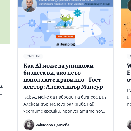
СЪВЕТИ
Как AI може да унищожи
W
бизнеса ви, ако не го
Б
използвате правилно – Гост-
о
G.
лектор: Александър Мансур
Р
Как AI може да навреди на бизнеса Ви?
и
Александър Мансур разкрива най-
п
честите грешки, пропуснатите ползи
А
и как да използвате AI умно и
ефективно.
Божидара Цончева