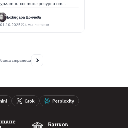
езплатни хостинг ресурси от
ump.BG. Научете как
Божидара Цончева
01.10.2025
4 мин четене
дваща страница
ini
Grok
Perplexity
ащане
Банков
з