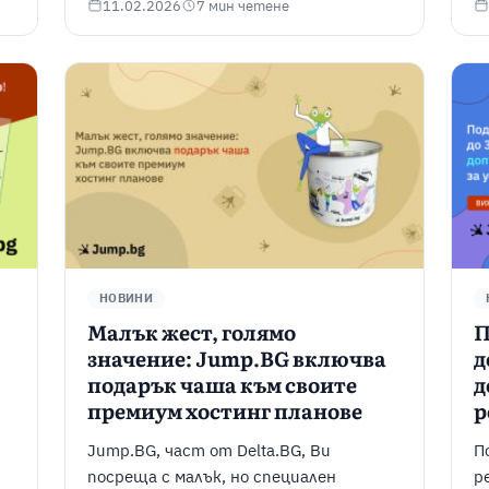
11.02.2026
7 мин четене
НОВИНИ
Малък жест, голямо
П
значение: Jump.BG включва
д
подарък чаша към своите
д
премиум хостинг планове
р
Jump.BG, част от Delta.BG, Ви
П
посреща с малък, но специален
р