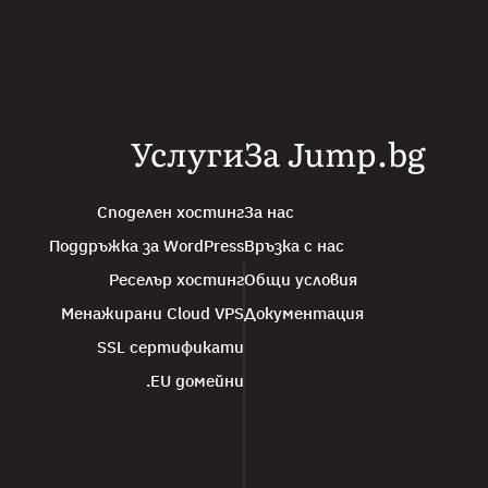
Услуги
За Jump.bg
Споделен хостинг
За нас
Поддръжка за WordPress
Връзка с нас
Реселър хостинг
Общи условия
Менажирани Cloud VPS
Документация
SSL сертификати
.EU домейни