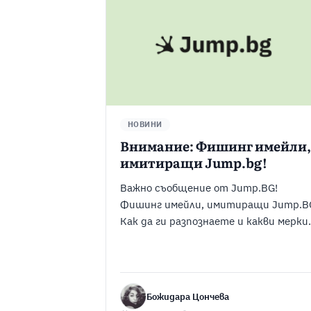
НОВИНИ
Внимание: Фишинг имейли,
имитиращи Jump.bg!
Важно съобщение от Jump.BG!
Фишинг имейли, имитиращи Jump.B
Как да ги разпознаете и какви мерки
да вземете - вижте в статията ни.
Божидара Цончева