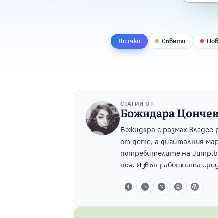
Всички
Съвети
Но
СТАТИИ ОТ
Божидара Цончев
Божидара с размах владее 
от дете, а дигиталния мар
потребителите на Jump.bg,
нея. Извън работната сре