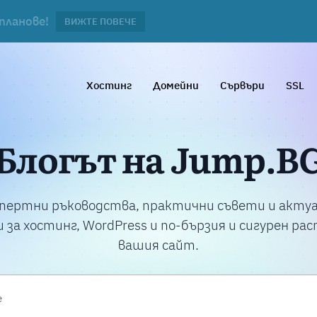
 лв. на година при поръчка с хостинг.
планове!
ВИЖΤΕ ПОВЕЧЕ
ВИЖТЕ ПОВЕЧЕ
Хостинг
Домейни
Сървъри
SSL
Блогът на Jump.B
пертни ръководства, практични съвети и акту
 за хостинг, WordPress и по-бързия и сигурен ра
вашия сайт.