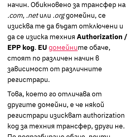
начин. Обикновено за трансфер на
.com
,
.net
или
.org
домейни, се
изисква те да бъдат отключени и
да се изиска техния
Authorization /
EPP код
.
EU
домейни
те обаче,
стоят по различен начин в
зависимост от различните
регистрари.
Това, което го отличава от
другите домейни, е че някой
регистрари изискват authorization
код за техния трансфер, други не.
По подразбиране обаче, почти