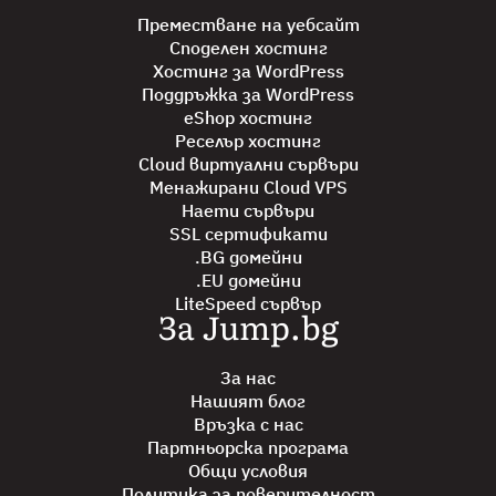
Преместване на уебсайт
Споделен хостинг
Хостинг за WordPress
Поддръжка за WordPress
eShop хостинг
Реселър хостинг
Cloud виртуални сървъри
Менажирани Cloud VPS
Наети сървъри
SSL сертификати
.BG домейни
.EU домейни
LiteSpeed сървър
За Jump.bg
За нас
Нашият блог
Връзка с нас
Партньорска програма
Общи условия
Политика за поверителност