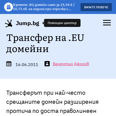
Вземете .BG домейн само за 25,94 € /
Вземете подарък чаша с избрани
ВИЖТЕ ПОВЕЧЕ
ВИЖΤΕ ПОВЕЧЕ
50,73 лв. на година при поръчка с
хостинг планове!
хостинг.
Jump.bg
Помощен център
Трансфер на .EU
домейни
Валентин Джоров
16.06.2011
Трансферът при най-често
срещаните домейн разширения
протича по доста праволинеен