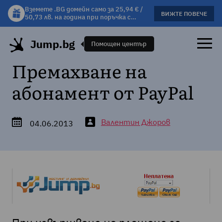
Вземете .BG домейн само за 25,94 € /
Вземете подарък чаша с избрани
ВИЖТЕ ПОВЕЧЕ
ВИЖΤΕ ПОВЕЧЕ
50,73 лв. на година при поръчка с
хостинг планове!
хостинг.
Jump.bg
Помощен център
Премахване на
абонамент от PayPal
Валентин Джоров
04.06.2013