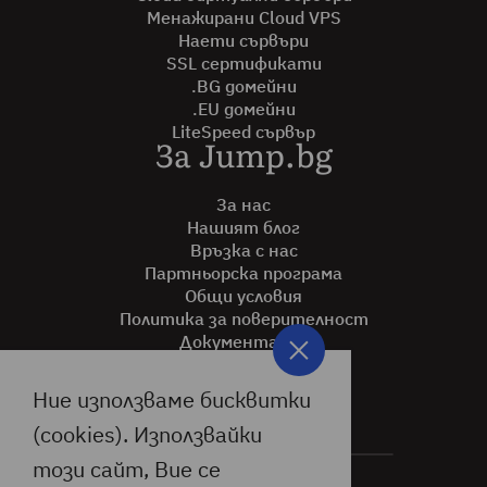
Менажирани Cloud VPS
Наети сървъри
SSL сертификати
.BG домейни
.EU домейни
LiteSpeed сървър
За Jump.bg
За нас
Нашият блог
Връзка с нас
Партньорска програма
Общи условия
Политика за поверителност
Документация
Помощ
Ние използваме бисквитки
(cookies). Използвайки
този сайт, Вие се