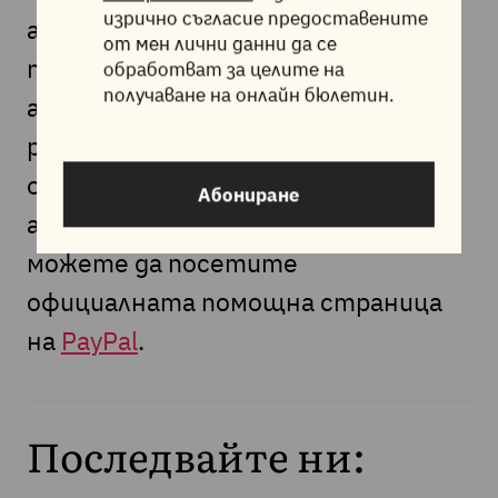
изрично съгласие предоставените
абонамент, повече няма да
от мен лични данни да се
получава плащания от Вас, освен
обработват за целите на
получаване на онлайн бюлетин.
ако не извършите тази операция
ръчно. За повече информация
относно прекратяване на
Абониране
автоматичните плащания
можете да посетите
официалната помощна страница
на
PayPal
.
Последвайте ни: