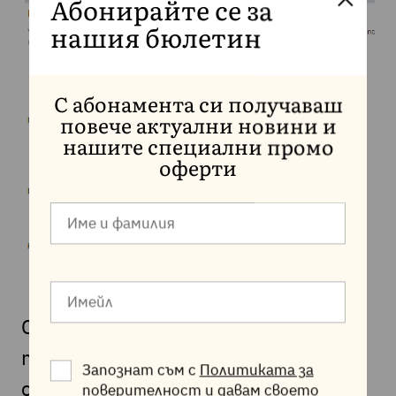
Абонирайте се за
нашия бюлетин
С абонамента си получаваш
повече актуални новини и
нашите специални промо
оферти
След завършване на тази стъпка,
търговеца, при който имате
Запознат съм с
Политиката за
създаден автоматичен
поверителност
и давам своето