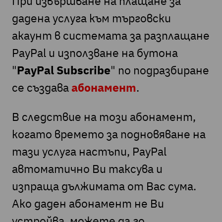
При извършване на плащане за
дадена услуга към търговски
акаунт в системата за разплащане
PayPal и използване на бутона
"
PayPal Subscribe
" по подразбиране
се създава
абонамент
.
В следствие на този абонамент,
когато времето за подновяване на
тази услуга настъпи, PayPal
автоматично Ви таксува и
изпраща дължимата от Вас сума.
Ако даден абонамент не Ви
устройва, можете да го