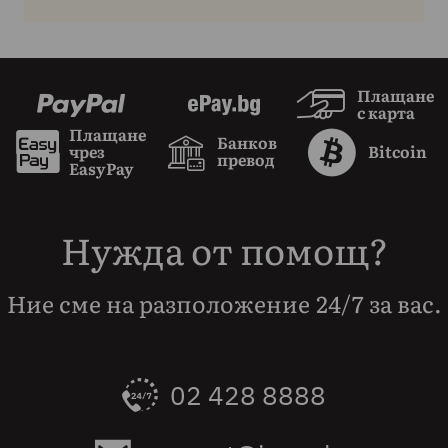
Плащане
с карта
Плащане
Банков
чрез
Bitcoin
превод
EasyPay
Нужда от помощ?
Ние сме на разположение 24/7 за вас.
02 428 8888