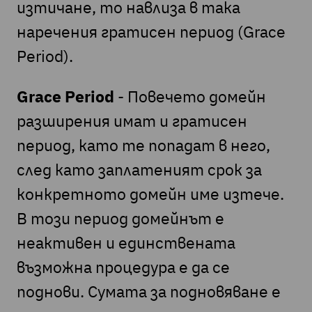
изтичане, то навлиза в така
наречения гратисен период (Grace
Period).
Grace Period
- Повечето домейн
разширения имат и гратисен
период, като те попадат в него,
след като заплатеният срок за
конкретното домейн име изтече.
В този период домейнът е
неактивен и единствената
възможна процедура е да се
поднови. Сумата за подновяване е