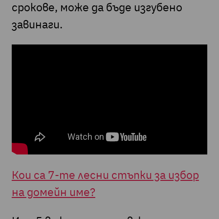
срокове, може да бъде изгубено
завинаги.
Кои са 7-те лесни стъпки за избор
на домейн име?