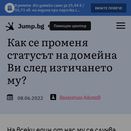
Вземете .BG домейн само за 25,94 € /
Вземете подарък чаша с избрани
ВИЖТЕ ПОВЕЧЕ
ВИЖΤΕ ПОВЕЧЕ
50,73 лв. на година при поръчка с
хостинг планове!
хостинг.
Jump.bg
Помощен център
Как се променя
статусът на домейна
Ви след изтичането
му?
Валентин Джоров
08.06.2022
На всеки един от нас му се случва